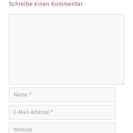
Schreibe einen Kommentar
Kommentar
Name
E-
Mail-
Adresse
Website