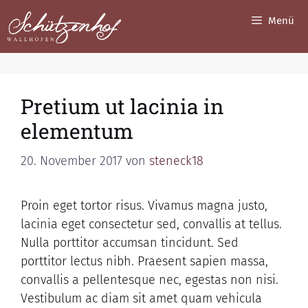
Zum
Menü
Inhalt
springen
Pretium ut lacinia in
elementum
20. November 2017
von
steneck18
Proin eget tortor risus. Vivamus magna justo,
lacinia eget consectetur sed, convallis at tellus.
Nulla porttitor accumsan tincidunt. Sed
porttitor lectus nibh. Praesent sapien massa,
convallis a pellentesque nec, egestas non nisi.
Vestibulum ac diam sit amet quam vehicula