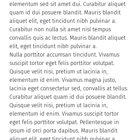
elementum sed sit amet dui. Curabitur aliquet
quam id dui posuere blandit. Mauris blandit
aliquet elit, eget tincidunt nibh pulvinar a.
Curabitur non nulla sit amet nisl tempus
convallis quis ac lectus. Mauris blandit aliquet
elit, eget tincidunt nibh pulvinar a.
Nulla porttitor accumsan tincidunt. Vivamus
suscipit tortor eget felis porttitor volutpat.
Quisque velit nisi, pretium ut lacinia in,
elementum id enim. Vivamus magna justo,
lacinia eget consectetur sed, convallis at tellus.
Curabitur aliquet quam id dui posuere blandit.
Quisque velit nisi, pretium ut lacinia in,
elementum id enim. Vivamus suscipit tortor
eget felis porttitor volutpat. Pellentesque in
ipsum id orci porta dapibus. Mauris blandit
aliquet elit, eget tincidunt nibh pulvinar a.