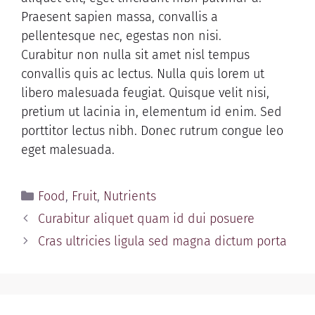
Praesent sapien massa, convallis a
pellentesque nec, egestas non nisi.
Curabitur non nulla sit amet nisl tempus
convallis quis ac lectus. Nulla quis lorem ut
libero malesuada feugiat. Quisque velit nisi,
pretium ut lacinia in, elementum id enim. Sed
porttitor lectus nibh. Donec rutrum congue leo
eget malesuada.
Kategorien
Food
,
Fruit
,
Nutrients
Curabitur aliquet quam id dui posuere
Cras ultricies ligula sed magna dictum porta