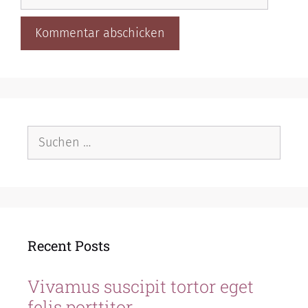
Suche
nach:
Recent Posts
Vivamus suscipit tortor eget
felis porttitor