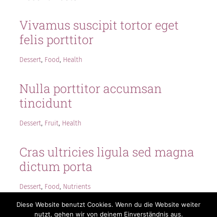
Vivamus suscipit tortor eget
felis porttitor
Dessert
,
Food
,
Health
Nulla porttitor accumsan
tincidunt
Dessert
,
Fruit
,
Health
Cras ultricies ligula sed magna
dictum porta
Dessert
,
Food
,
Nutrients
Diese Website benutzt Cookies. Wenn du die Website weiter
nutzt, gehen wir von deinem Einverständnis aus.