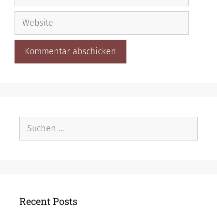
Mail-
Adresse
Website
Suche
nach:
Recent Posts