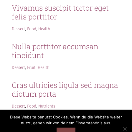
Vivamus suscipit tortor eget
felis porttitor
Dessert
,
Food
,
Health
Nulla porttitor accumsan
tincidunt
Dessert
,
Fruit
,
Health
Cras ultricies ligula sed magna
dictum porta
Dessert
,
Food
,
Nutrients
Diese Website benutzt Cookies. Wenn du die Website weiter
nutzt, gehen wir von deinem Einverständnis aus.