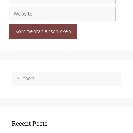
Mail-
Adresse
Website
Suche
nach:
Recent Posts