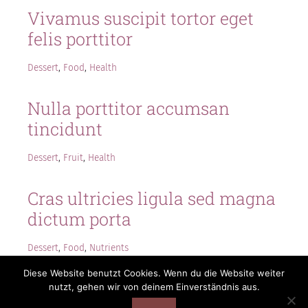
Vivamus suscipit tortor eget
felis porttitor
Dessert
,
Food
,
Health
Nulla porttitor accumsan
tincidunt
Dessert
,
Fruit
,
Health
Cras ultricies ligula sed magna
dictum porta
Dessert
,
Food
,
Nutrients
Diese Website benutzt Cookies. Wenn du die Website weiter
nutzt, gehen wir von deinem Einverständnis aus.