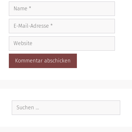
Name
E-
Mail-
Adresse
Website
Suche
nach: