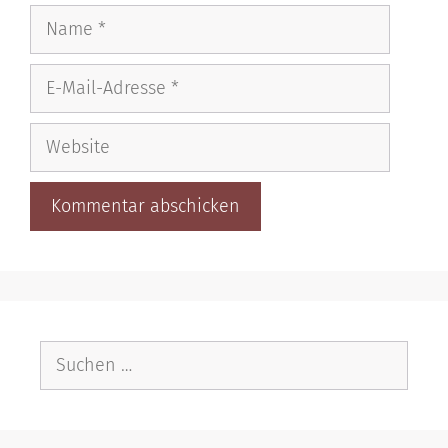
Name
E-
Mail-
Adresse
Website
Suche
nach: