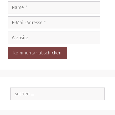
Name
E-
Mail-
Adresse
Website
Suche
nach: