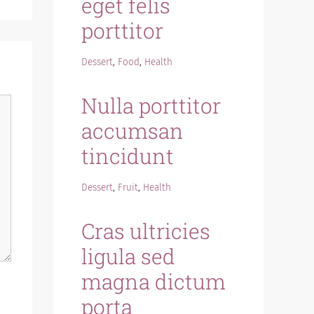
eget felis
porttitor
Dessert
,
Food
,
Health
Nulla porttitor
accumsan
tincidunt
Dessert
,
Fruit
,
Health
Cras ultricies
ligula sed
magna dictum
porta